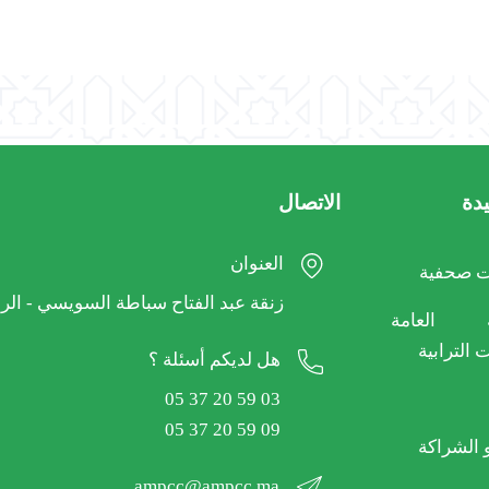
دة
الاتصال
العنوان
 صحفية
27 زنقة عبد الفتاح سباطة السويسي - الر
ية العامة
 الترابية
هل لديكم أسئلة ؟
05 37 20 59 03
05 37 20 59 09
و الشراكة
ampcc@ampcc.ma