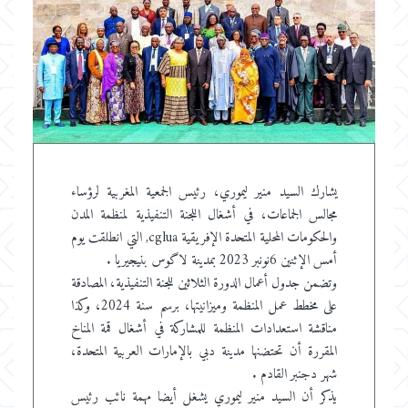
يشارك السيد منير ليموري، رئيس الجمعية المغربية لرؤساء
مجالس الجماعات، في أشغال اللجنة التنفيذية لمنظمة المدن
والحكومات المحلية المتحدة الإفريقية cglua, التي انطلقت يوم
أمس الإثنين 6نونبر 2023 بمدينة لاگوس بنيجيريا .
وتضمن جدول أعمال الدورة الثلاثين للجنة التنفيذية، المصادقة
على مخطط عمل المنظمة وميزانيتها، برسم سنة 2024، وكذا
مناقشة استعدادات المنظمة للمشاركة في أشغال قمة المناخ
المقررة أن تحتضنها مدينة دبي بالإمارات العربية المتحدة،
شهر دجنبر القادم .
يذكر أن السيد منير ليموري يشغل أيضا مهمة نائب رئيس