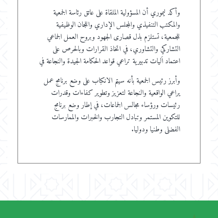
وأكد ليموري أن المسؤولية الملقاة على عاتق رئاسة الجمعية
والمكتب التنفيذي والمجلس الإداري واللجان الوظيفية
للجمعية، تستلزم بذل قصارى الجهود وبروح العمل الجماعي
التشاركي والتشاوري، في اتخاذ القرارات وبالحرص على
اعتماد اَليات تدبيرية تراعي قواعد الحكامة الجيدة والنجاعة في
وأبرز رئيس الجمعية بأنه سيتم الانكباب على وضع برنامج عمل
يراعي الواقعية والنجاعة لتعزيز وتطوير كفاءات وقدرات
رئيسات ورؤساء مجالس الجماعات، في إطار وضع برنامج
للتكوين المستمر وتبادل التجارب والخبرات والممارسات
الفضلى وطنيا ودوليا.