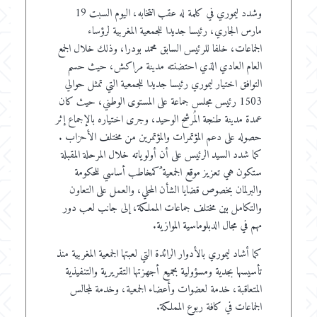
وشدد
ليموري في كلمة له عقب انتخابه، اليوم السبت 19
مارس الجاري، رئيسا جديدا للجمعية المغربية لرؤساء
الجماعات، خلفا للرئيس السابق محمد بودرا، وذلك خلال الجمع
العام العادي الذي احتضنته مدينة مراكش، حيث حسم
التوافق اختيار ليموري رئيسا جديدا للجمعية التي تمثل حوالي
1503 رئيس مجلس جماعة على المستوى الوطني، حيث كان
عمدة مدينة طنجة المُرشح الوحيد، وجرى اختياره بالإجماع إثر
حصوله على دعم المؤتمرات والمؤتمرين من مختلف الأحزاب .
كما شدد السيد الرئيس على أن أولوياته خلال المرحلة المقبلة
ستكون هي تعزيز موقع الجمعية ُكمخاطب أساسي للحكومة
والبرلمان بخصوص قضايا الشأن المحلي، والعمل على التعاون
والتكامل بين مختلف جماعات المملكة، إلى جانب لعب دور
مهم في مجال الدبلوماسية الموازية.
كما أشاد ليموري بالأدوار الرائدة التي لعبتها الجمعية المغربية منذ
تأسيسها بجدية ومسؤولية بجميع أجهزتها التقريرية والتنفيذية
المتعاقبة، خدمة لعضوات وأعضاء الجمعية، وخدمة لمجالس
الجماعات في كافة ربوع المملكة.