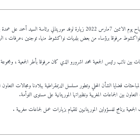
شهد مقر الجمعية صباح يوم الاثنين 7مارس 2022 زيارة لوفد موريتاني برئاسة السيد أحمد
واكشوط مرفوقا برؤساء من بعض بلديات نواكشوط منها. توجنين ،عرفات ، الر
ات بين نائب رئيس الجمعية محمد اشرورو الذي كان مرفوقا بأطر الجمعية ، ومجموعة 
مباحثات قضايا الشأن المحلي وتطور مسلسل الديمقراطية ببلادنا ومجالات التعاون ال
التعاون بين الجماعات المغربية ونظيراتها الموريتانية على مستوى التوأمة.
لجمعية برنامج للمسؤولين الموريتانيين للقيام بزيارات عمل لجماعات مغربية .