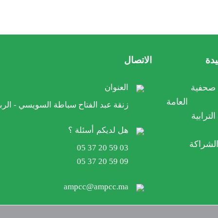
دة
الاتصال
صحفية
العنوان
ة العامة
27 زنقة عبد الفتاح سباطة السويسي - الرب
لترابية
هل لديكم أسئلة ؟
الشراكة
05 37 20 59 03
05 37 20 59 09
ampcc@ampcc.ma