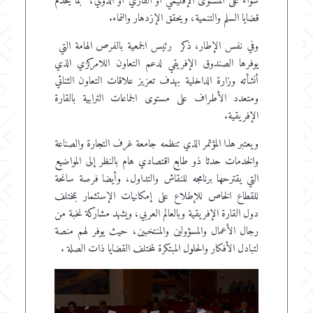
سواء على المستوى الإقليمي أو القاري أو الدولي، بما يخدم
قضايا السلم والتنمية، ويحقق الإزدهار والنماء.
وفي نفس الإطار، ذكر رئيس الجمعية بالفرص الهامة التي
يوفرها الصندوق الإفريقي لدعم التعاون اللامركزي الذي
أنشأته وزارة الداخلية بهدف تعزيز علاقات التعاون الثنائي
ومتعدد الأطراف على مستوى الجماعات الترابية بالقارة
الإفريقية.
ويعتبر هذا المؤتمر الذي تنظمه جامعة غرف التجارة والصناعة
والخدمات حدثا ذو طابع اقتصادي هام بالنظر إلى المواضيع
التي يقترحها برنامجه للنقاش والتداول، وأيضا فرصة سانحة
للقطاع الخاص للإطلاع على إمكانيات الإستثمار بمختلف
دول القارة الإفريقية وبالعالم العربي، ويشهد مشاركة نخبة من
رجال الأعمال والمسؤولين والمنتخبين، حيث يوفر لهم منصة
لتبادل الأفكار والحلول المبتكرة لمختلف القضايا ذات الصلة .