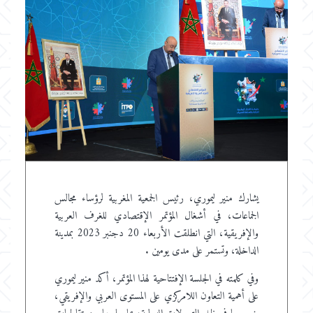
يشارك منير ليموري، رئيس الجمعية المغربية لرؤساء مجالس
الجماعات، في أشغال المؤتمر الإقتصادي للغرف العربية
والإفريقية، التي انطلقت الأربعاء 20 دجنبر 2023 بمدينة
الداخلة، وتستمر على مدى يومين .
وفي كلمته في الجلسة الإفتتاحية لهذا المؤتمر، أكد منير ليموري
على أهمية التعاون اللامركزي على المستوى العربي والإفريقي،