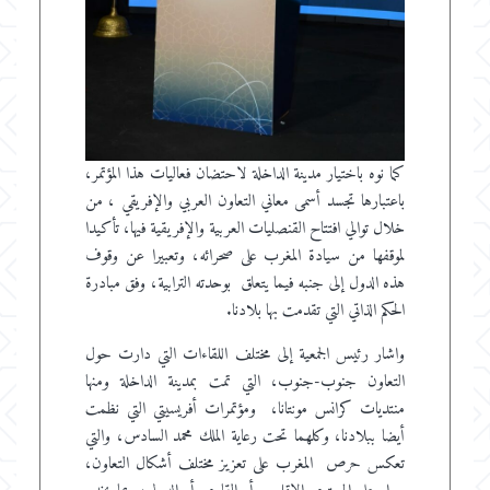
كما نوه باختيار مدينة الداخلة لاحتضان فعاليات هذا المؤتمر،
باعتبارها تجسد أسمى معاني التعاون العربي والإفريقي ، من
خلال توالي افتتاح القنصليات العربية والإفريقية فيها، تأكيدا
لموقفها من سيادة المغرب على صحرائه، وتعبيرا عن وقوف
هذه الدول إلى جنبه فيما يتعلق بوحدته الترابية، وفق مبادرة
الحكم الذاتي التي تقدمت بها بلادنا.
واشار رئيس الجمعية إلى مختلف اللقاءات التي دارت حول
التعاون جنوب-جنوب، التي تمت بمدينة الداخلة ومنها
منتديات كرانس مونتانا، ومؤتمرات أفريسيتي التي نظمت
أيضا ببلادنا، وكلهما تحت رعاية الملك محمد السادس، والتي
تعكس حرص المغرب على تعزيز مختلف أشكال التعاون،